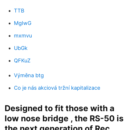
TTB
MgIwG
mxmvu
UbGk
QFKuZ
Výměna btg
Co je nás akciová tržní kapitalizace
Designed to fit those with a
low nose bridge , the RS-50 is
the next generation of Rec