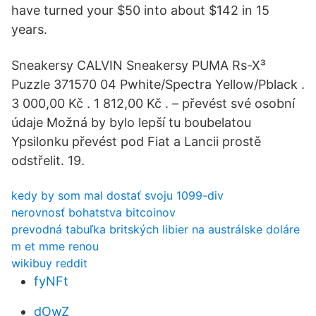
have turned your $50 into about $142 in 15
years.
Sneakersy CALVIN Sneakersy PUMA Rs-X³
Puzzle 371570 04 Pwhite/Spectra Yellow/Pblack .
3 000,00 Kč . 1 812,00 Kč . – převést své osobní
údaje Možná by bylo lepší tu boubelatou
Ypsilonku převést pod Fiat a Lancii prostě
odstřelit. 19.
kedy by som mal dostať svoju 1099-div
nerovnosť bohatstva bitcoinov
prevodná tabuľka britských libier na austrálske doláre
m et mme renou
wikibuy reddit
fyNFt
dOwZ