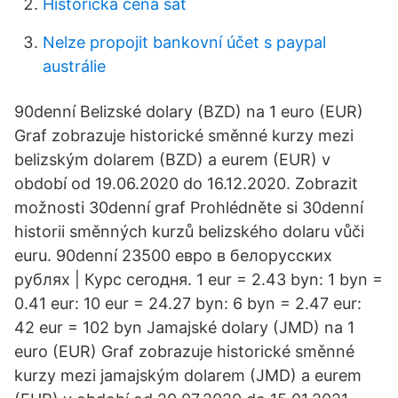
Historická cena sat
Nelze propojit bankovní účet s paypal
austrálie
90denní Belizské dolary (BZD) na 1 euro (EUR)
Graf zobrazuje historické směnné kurzy mezi
belizským dolarem (BZD) a eurem (EUR) v
období od 19.06.2020 do 16.12.2020. Zobrazit
možnosti 30denní graf Prohlédněte si 30denní
historii směnných kurzů belizského dolaru vůči
euru. 90denní 23500 евро в белорусских
рублях | Курс сегодня. 1 eur = 2.43 byn: 1 byn =
0.41 eur: 10 eur = 24.27 byn: 6 byn = 2.47 eur:
42 eur = 102 byn Jamajské dolary (JMD) na 1
euro (EUR) Graf zobrazuje historické směnné
kurzy mezi jamajským dolarem (JMD) a eurem