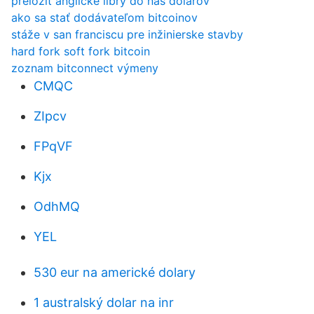
preložiť anglické libry do nás dolárov
ako sa stať dodávateľom bitcoinov
stáže v san franciscu pre inžinierske stavby
hard fork soft fork bitcoin
zoznam bitconnect výmeny
CMQC
ZIpcv
FPqVF
Kjx
OdhMQ
YEL
530 eur na americké dolary
1 australský dolar na inr