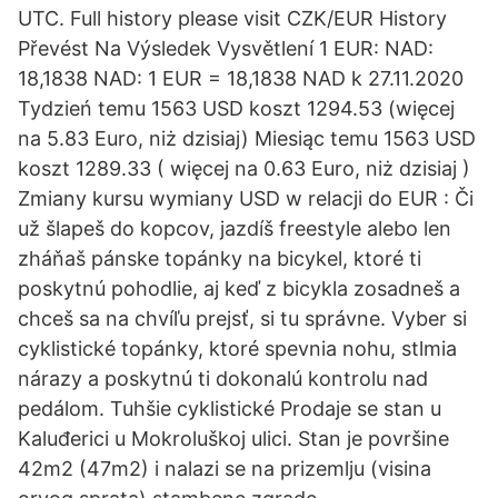
UTC. Full history please visit CZK/EUR History
Převést Na Výsledek Vysvětlení 1 EUR: NAD:
18,1838 NAD: 1 EUR = 18,1838 NAD k 27.11.2020
Tydzień temu 1563 USD koszt 1294.53 (więcej
na 5.83 Euro, niż dzisiaj) Miesiąc temu 1563 USD
koszt 1289.33 ( więcej na 0.63 Euro, niż dzisiaj )
Zmiany kursu wymiany USD w relacji do EUR : Či
už šlapeš do kopcov, jazdíš freestyle alebo len
zháňaš pánske topánky na bicykel, ktoré ti
poskytnú pohodlie, aj keď z bicykla zosadneš a
chceš sa na chvíľu prejsť, si tu správne. Vyber si
cyklistické topánky, ktoré spevnia nohu, stlmia
nárazy a poskytnú ti dokonalú kontrolu nad
pedálom. Tuhšie cyklistické Prodaje se stan u
Kaluđerici u Mokroluškoj ulici. Stan je površine
42m2 (47m2) i nalazi se na prizemlju (visina