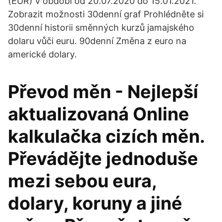
(EUR) v období od 20.07.2020 do 15.01.2021.
Zobrazit možnosti 30denní graf Prohlédněte si
30denní historii směnných kurzů jamajského
dolaru vůči euru. 90denní Změna z euro na
americké dolary.
Převod měn - Nejlepší
aktualizovaná Online
kalkulačka cizích měn.
Převádějte jednoduše
mezi sebou eura,
dolary, koruny a jiné