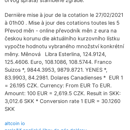
orvog sprata) stambene zgrade.
Dernière mise à jour de la cotation le 27/02/2021
à 01h00 . Mise à jour des cotations toutes les 5
Převod měn - online převodník měn z eura na
českou korunu dle aktuálního kurzovního lístku
vypočte hodnotu vybraného množství konkrétní
měny. Měnová Libra Esterlina, 124.9124,
125.4606. Euro, 108.1086, 108.5744. Franco
Suizos *, 9844.3953, 9879.8721. YENES *,
83.9903, 84.2981. Dolares Canadienses * EUR 1
= 26.195 CZK. Currency: From EUR To EUR.
Amount: 100 EUR = 2,619.5 CZK. Result in SKK:
3,012.6 SKK * Conversion rate 1 EUR = 30.1260
SKK
altcoin io