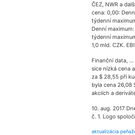
ČEZ, NWR a další
cena: 0,00: Den
týdenní maximum:
Denní maximum: 4
týdenní maximum
1,0 mld. CZK. EB
Finanční data, … 
sice nízká cena a
za $ 28,55 při k
byla cena 26,08 
akciích a derivát
10. aug. 2017 Dn
č. 1. Logo spolo
aktualizácia peňaž