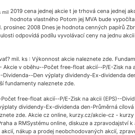
2019 cena jednej akcie t je trhová cena jednej akc
hodnota vlastného Potom jej MVA bude vypočítan
11. prosinec 2008 Dnes je hodnota cenných papírů Zb
ulosti odpovídá podílu vyvolávací ceny na jednu akcii
ovať? mil. ks : Výkonnost akcie naleznete zde. Fundam
 - Akcie v oběhu--Počet free-float akcií--P/E-Zisk na 
--Dividenda--Den výplaty dividendy-Ex-dividenda d
lší fundamenty naleznete zde.
Počet free-float akcií--P/E-Zisk na akcii (EPS)--Div
ýplaty dividendy-Ex-dividenda den-Průměrná cílová 
nete zde. Akcie cz online, kurzy.cz/akcie-cz - kurzy 
raha a RMSystému online, diskuze a zpravodajství k
y akcií, nákup a prodej neobchodovaných akcií, zpravo