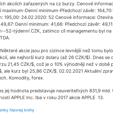
ch akciích zařazených na cz burzy. Cenové informac
ní maximum-Denní minimum-Předchozí závěr: 164,70: 
 195,00: 24.02.2020: 52 Cenové informace: Otevírac
9,67: Denní minimum: 41,66: Předchozí závěr: 49,11
--52-týdenní CZK, zatímco cíl managementu byl na 
ITDA.
Některé akcie jsou pro cizince levnější než tomu bylo
kcií, ale nejhorší kurz dolaru (až 26 CZK/$). Dnes se
urzu 21,45 CZK/$, což je o 10% výhodněji než v době 
$, ale kurz byl 25,86 CZK/$. 02.02.2021 Aktuální zpra
ech. Komodity, forex.
es jej hodnota predstavuje neuveriteľných 831,9 mld.
čnosti APPLE Inc. Iba v roku 2017 akcie APPLE 13.
enky hlavnej knihy