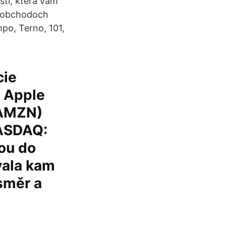
sti, která vám
v obchodoch
po, Terno, 101,
cie
e Apple
(AMZN)
NASDAQ:
fou do
vala kam
 směr a