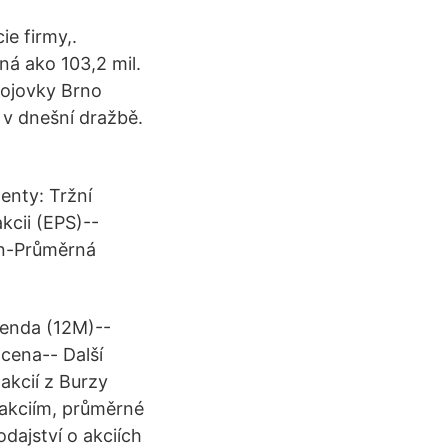
ie firmy,.
á ako 103,2 mil.
rojovky Brno
 v dnešní dražbě.
enty: Tržní
akcii (EPS)--
en-Průměrná
idenda (12M)--
cena-- Další
akcií z Burzy
 akciím, průměrné
dajství o akciích