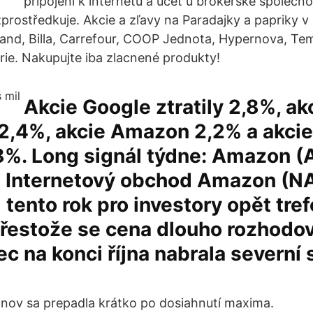
připojení k internetu a účet u brokerské společno
prostředkuje. Akcie a zľavy na Paradajky a papriky 
fland, Billa, Carrefour, COOP Jednota, Hypernova, Tem
ie. Nakupujte iba zlacnené produkty!
Akcie Google ztratily 2,8%, ak
2,4%, akcie Amazon 2,2% a akci
,8%. Long signál týdne: Amazon 
7 Internetový obchod Amazon (
tento rok pro investory opět tre
Přestože se cena dlouho rozhodo
ec na konci října nabrala severní
nov sa prepadla krátko po dosiahnutí maxima.