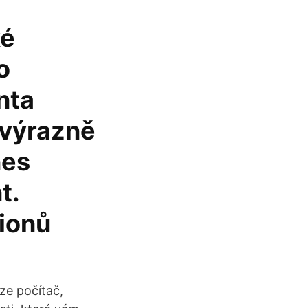
ké
o
nta
 výrazně
nes
t.
ionů
ze počítač,