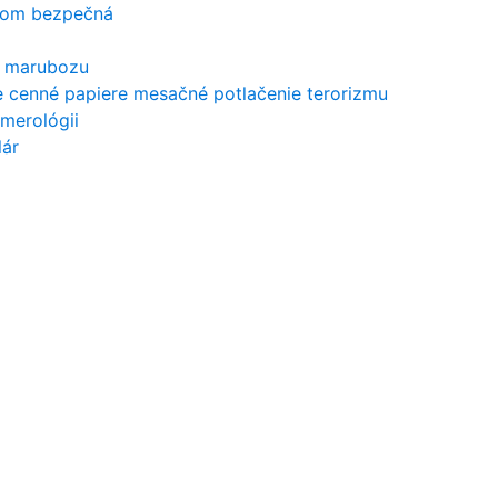
.com bezpečná
a marubozu
e cenné papiere mesačné potlačenie terorizmu
merológii
lár