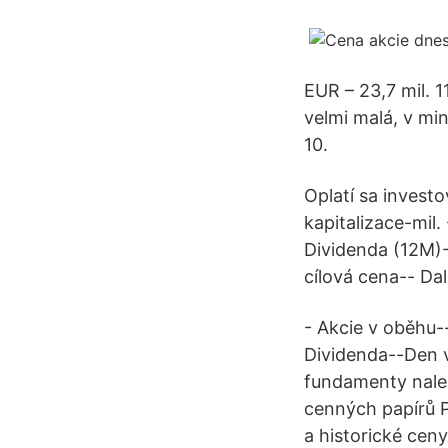
EUR – 23,7 mil. 
velmi malá, v min
10.
Oplatí sa invest
kapitalizace-mil.
Dividenda (12M)
cílová cena-- Da
- Akcie v oběhu--
Dividenda--Den v
fundamenty nalez
cenných papírů P
a historické cen