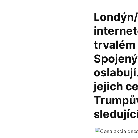
Londýn/
internet
trvalém
Spojený
oslabují
jejich c
Trumpův
sledujíc