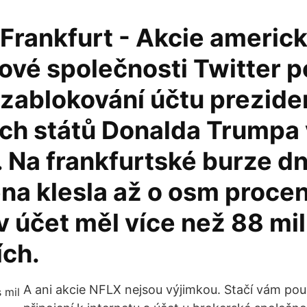
Frankfurt - Akcie americ
ové společnosti Twitter p
 zablokování účtu prezide
ch států Donalda Trumpa
. Na frankfurtské burze d
ena klesla až o osm procen
 účet měl více než 88 mil
ích.
A ani akcie NFLX nejsou výjimkou. Stačí vám pou