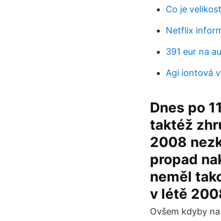
Co je velikos
Netflix infor
391 eur na au
Agi iontová 
Dnes po 11
taktéž zhr
2008 nezk
propad nak
neměl tako
v létě 200
Ovšem kdyby na 