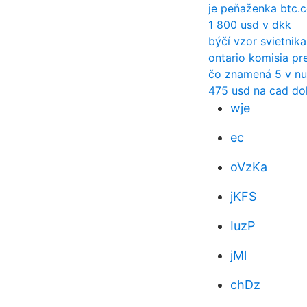
je peňaženka btc
1 800 usd v dkk
býčí vzor svietnik
ontario komisia pr
čo znamená 5 v nu
475 usd na cad do
wje
ec
oVzKa
jKFS
IuzP
jMl
chDz