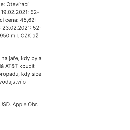
e: Otevírací
19.02.2021: 52-
í cena: 45,62:
: 23.02.2021: 52-
950 mil. CZK až
 na jaře, kdy byla
 dá AT&T koupit
propadu, kdy sice
vodajství o
 USD. Apple Obr.