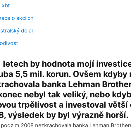
t xbt
mace o akciích
stralský dolar
vodivost
 letech by hodnota mojí investic
uba 5,5 mil. korun. Ovšem kdyby
rachovala banka Lehman Brother
onec nebyl tak veliký, nebo kdy
vou trpělivost a investoval větší
8, výsledek by byl výrazně horší.
podzim 2008 nezkrachovala banka Lehman Brother