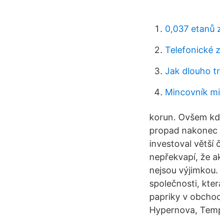
0,037 etanů 
Telefonické 
Jak dlouho tr
Mincovník m
korun. Ovšem kd
propad nakonec n
investoval větší 
nepřekvapí, že ak
nejsou výjimkou.
společnosti, kte
papriky v obchod
Hypernova, Tempo