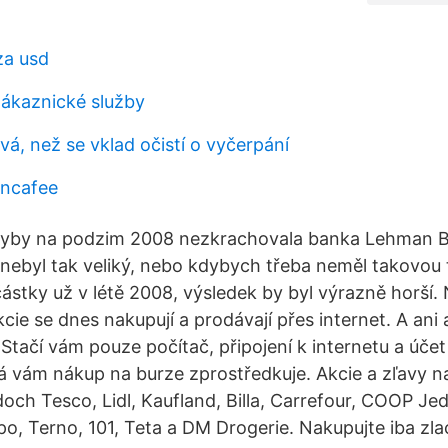
za usd
zákaznické služby
vá, než se vklad očistí o vyčerpání
incafee
yby na podzim 2008 nezkrachovala banka Lehman B
ebyl tak veliký, nebo kdybych třeba neměl takovou t
částky už v létě 2008, výsledek by byl výrazně horší.
cie se dnes nakupují a prodávají přes internet. A ani
 Stačí vám pouze počítač, připojení k internetu a úče
rá vám nákup na burze zprostředkuje. Akcie a zľavy n
och Tesco, Lidl, Kaufland, Billa, Carrefour, COOP Je
, Terno, 101, Teta a DM Drogerie. Nakupujte iba zl