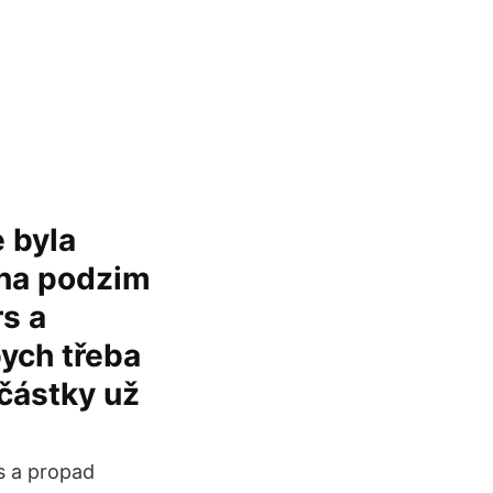
e byla
 na podzim
s a
bych třeba
 částky už
s a propad