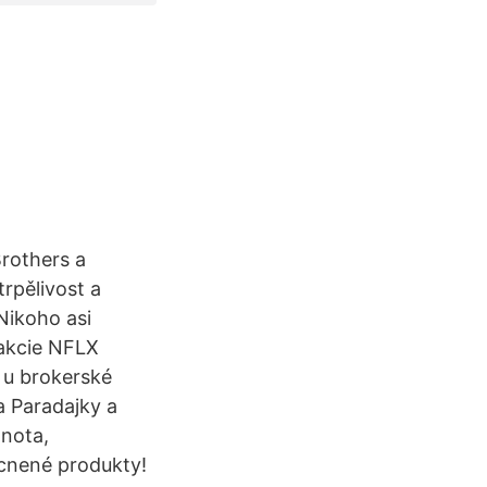
rothers a
rpělivost a
 Nikoho asi
 akcie NFLX
t u brokerské
a Paradajky a
dnota,
acnené produkty!